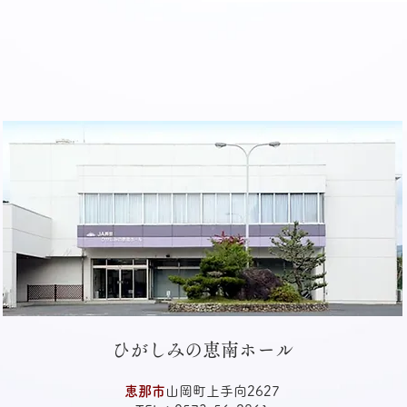
ひがしみの恵南ホール
恵那市
山岡町上手向2627